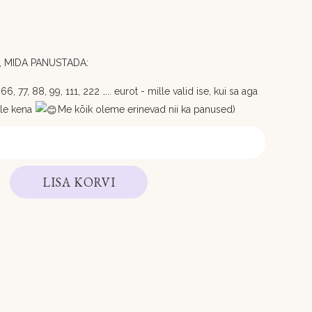
 MIDA PANUSTADA:
6, 77, 88, 99, 111, 222 ….. eurot - mille valid ise, kui sa aga
ole kena
Me kõik oleme erinevad nii ka panused)
LISA KORVI