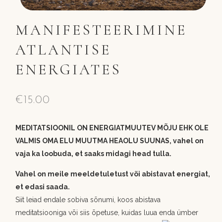
MANIFESTEERIMINE
ATLANTISE
ENERGIATES
€
15.00
MEDITATSIOONIL ON ENERGIATMUUTEV MÕJU EHK OLE
VALMIS OMA ELU MUUTMA HEAOLU SUUNAS, vahel on
vaja ka loobuda, et saaks midagi head tulla.
Vahel on meile meeldetuletust või abistavat energiat,
et edasi saada.
Siit leiad endale sobiva sõnumi, koos abistava
meditatsiooniga või siis õpetuse, kuidas luua enda ümber