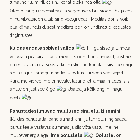
turvaline ruum nii, et sinu kehal oleks hea olla
Olen piirangute eemaldaja ja sageduse vibratsiooni tõstja ehk
minu vibratsioon aitab sind veelgi edasi. Meditasioonis võib
olla kõrval helisid, sest meditatsioon on lindistatud kodustes
tingimustes.
Kuidas endale sobivat valida
Hinga sisse ja tunneta
või vaata pealkirja – kõik meditatsioonid on erinevad, sest neil
on erinev energia sees ja kui miski sind kõnetas, siis see ongi
sinule ja just praegu ning ka tulevikus kui seda veel vajad.
Kuna me vibreerime erinevatel tasanditel ja maailmades, siis
sinule on just see õige
Usalda ja kõik ongi nii nagu
peab
Panustades ilmuvad muutused sinu ellu kiiremini
(Kuidas panustada, pane silmad kinni ja tunneta ning saada
panus teele vastavas summas ja siis võta vastu imeline
muutevenergia aga
ilma ootusteta
Ootustel on