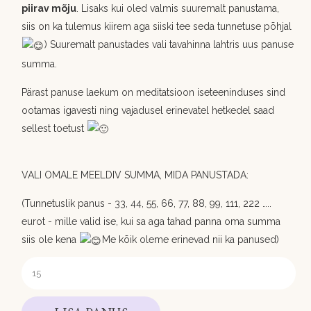
piirav mõju
. Lisaks kui oled valmis suuremalt panustama,
siis on ka tulemus kiirem aga siiski tee seda tunnetuse põhjal
) Suuremalt panustades vali tavahinna lahtris uus panuse
summa.
Pärast panuse laekum on meditatsioon iseteeninduses sind
ootamas igavesti ning vajadusel erinevatel hetkedel saad
sellest toetust
VALI OMALE MEELDIV SUMMA, MIDA PANUSTADA:
(Tunnetuslik panus - 33, 44, 55, 66, 77, 88, 99, 111, 222 …..
eurot - mille valid ise, kui sa aga tahad panna oma summa
siis ole kena
Me kõik oleme erinevad nii ka panused)