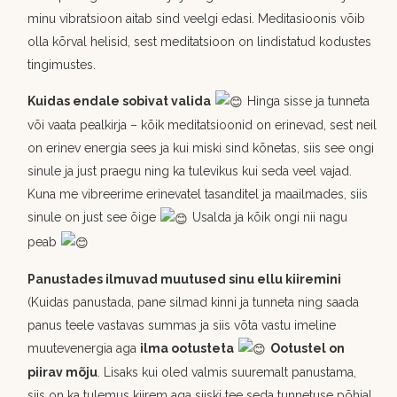
minu vibratsioon aitab sind veelgi edasi. Meditasioonis võib
olla kõrval helisid, sest meditatsioon on lindistatud kodustes
tingimustes.
Kuidas endale sobivat valida
Hinga sisse ja tunneta
või vaata pealkirja – kõik meditatsioonid on erinevad, sest neil
on erinev energia sees ja kui miski sind kõnetas, siis see ongi
sinule ja just praegu ning ka tulevikus kui seda veel vajad.
Kuna me vibreerime erinevatel tasanditel ja maailmades, siis
sinule on just see õige
Usalda ja kõik ongi nii nagu
peab
Panustades ilmuvad muutused sinu ellu kiiremini
(Kuidas panustada, pane silmad kinni ja tunneta ning saada
panus teele vastavas summas ja siis võta vastu imeline
muutevenergia aga
ilma ootusteta
Ootustel on
piirav mõju
. Lisaks kui oled valmis suuremalt panustama,
siis on ka tulemus kiirem aga siiski tee seda tunnetuse põhjal