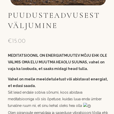
PUUDUSTEADVUSEST
VÄLJUMINE
€
15.00
MEDITATSIOONIL ON ENERGIATMUUTEV MÕJU EHK OLE
VALMIS OMA ELU MUUTMA HEAOLU SUUNAS, vahel on
vaja ka loobuda, et saaks midagi head tulla.
Vahel on meile meeldetuletust või abistavat energiat,
et edasi saada.
Siit leiad endale sobiva sõnumi, koos abistava
meditatsiooniga või siis õpetuse, kuidas luua enda ümber
turvaline ruum nii, et sinu kehal oleks hea olla
Olen piirangute eemaldaja ja sageduse vibratsiooni tõstja ehk