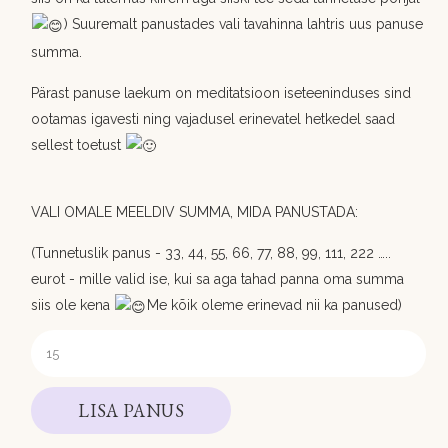
) Suuremalt panustades vali tavahinna lahtris uus panuse
summa.
Pärast panuse laekum on meditatsioon iseteeninduses sind
ootamas igavesti ning vajadusel erinevatel hetkedel saad
sellest toetust
VALI OMALE MEELDIV SUMMA, MIDA PANUSTADA:
(Tunnetuslik panus - 33, 44, 55, 66, 77, 88, 99, 111, 222 …..
eurot - mille valid ise, kui sa aga tahad panna oma summa
siis ole kena
Me kõik oleme erinevad nii ka panused)
LISA PANUS